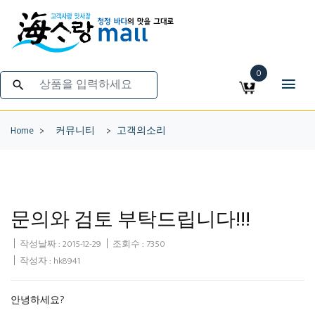
0
search
Home
>
커뮤니티
>
고객의소리
문의와 검토 부탁드립니다!!!
작성날짜 :
2015-12-29
조회수 : 7350
작성자 : hk8941
안녕하세요?