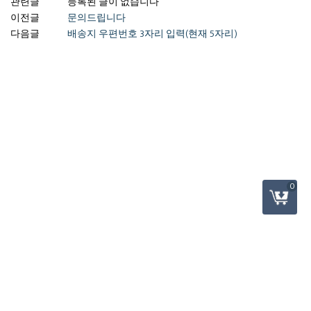
관련글
등록된 글이 없습니다
이전글
문의드립니다
다음글
배송지 우편번호 3자리 입력(현재 5자리)
0
사업장 : 부산광역시 사하구 감천항로 24 & E-mail :
haesarang@haesarang.net
관리자 : 김병철
Copyright (c) 2019 동원해사랑 All Right Reserved.