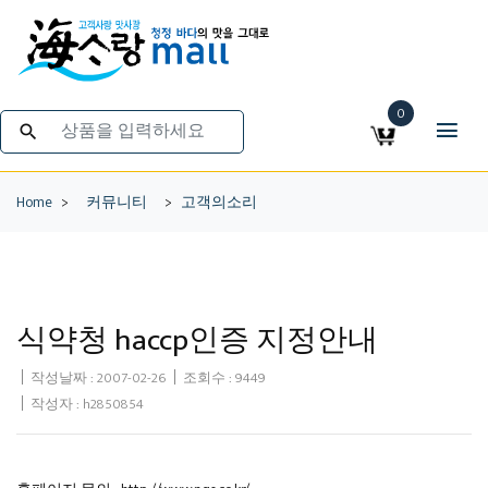
0
search
Home
>
커뮤니티
>
고객의소리
식약청 haccp인증 지정안내
작성날짜 :
2007-02-26
조회수 : 9449
작성자 : h2850854